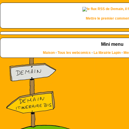
Mettre le premier commen
Mini menu
Maison
-
Tous les webcomics
-
La librairie Lapin
-
Men