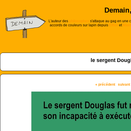
Demain, 
L'auteur des
philosophes
s'attaque au gag en une ca
accords de couleurs sur lapin depuis
Elftor
et
Maxi
le sergent Doug
« précédent
suivant