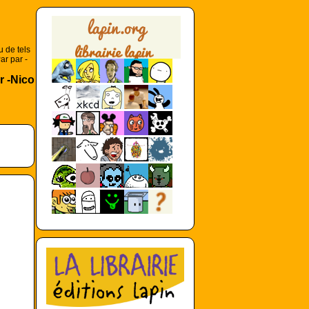
u de tels
ar par -
r -Nico