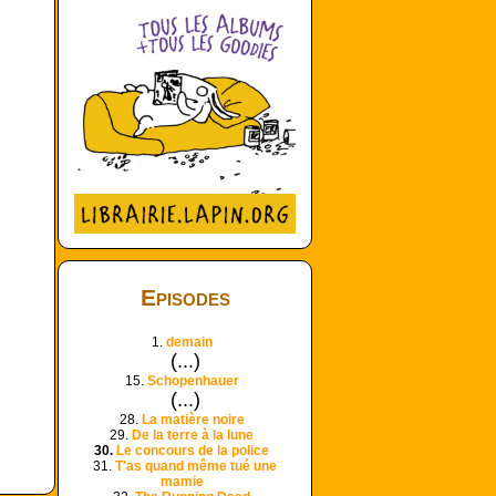
Episodes
1.
demain
(...)
15.
Schopenhauer
(...)
28.
La matière noire
29.
De la terre à la lune
30.
Le concours de la police
31.
T'as quand même tué une
mamie