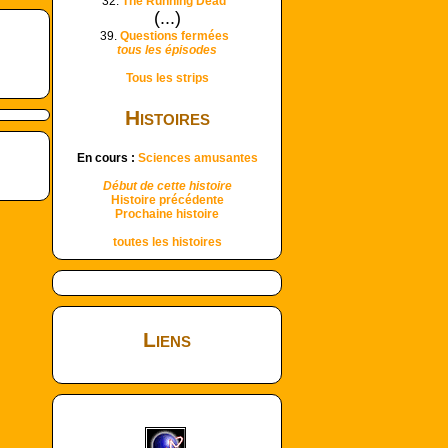
32.
The Running Dead
(...)
39.
Questions fermées
tous les épisodes
Tous les strips
Histoires
En cours :
Sciences amusantes
Début de cette histoire
Histoire précédente
Prochaine histoire
toutes les histoires
Liens