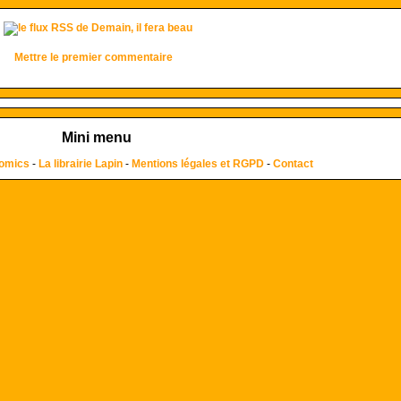
Mettre le premier commentaire
Mini menu
comics
-
La librairie Lapin
-
Mentions légales et RGPD
-
Contact