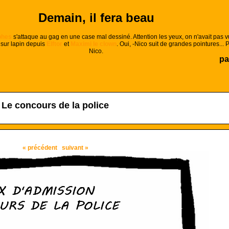
Demain, il fera beau
phes
s'attaque au gag en une case mal dessiné. Attention les yeux, on n'avait pas v
 sur lapin depuis
Elftor
et
Maximi le clown
. Oui, -Nico suit de grandes pointures... P
Nico.
pa
Le concours de la police
« précédent
suivant »