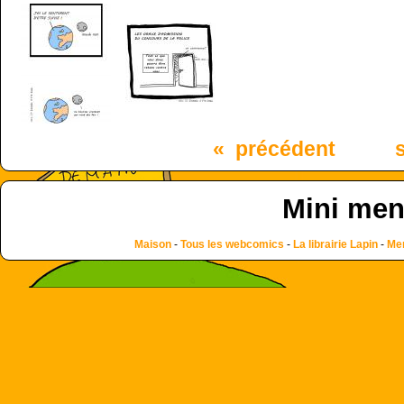
« précédent
Mini me
Maison
-
Tous les webcomics
-
La librairie Lapin
-
Men