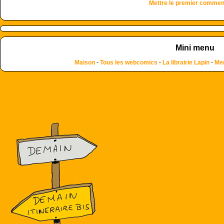
Mettre le premier commen
Mini menu
Maison
-
Tous les webcomics
-
La librairie Lapin
-
Men