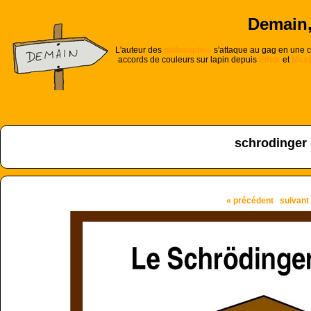
Demain, 
L'auteur des
philosophes
s'attaque au gag en une ca
accords de couleurs sur lapin depuis
Elftor
et
Maxi
schrodinger
« précédent
suivant