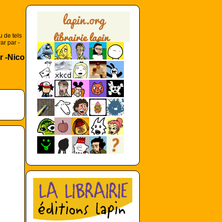
u de tels
ar par -
r -Nico