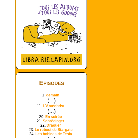
Episodes
1.
demain
(...)
11.
L'Antéchrist
(...)
20.
En soirée
21.
Schrödinger
22.
Draguer
23.
Le reboot de Stargate
24.
Les bobines de Tesla