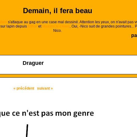
Demain, il fera beau
phes
s'attaque au gag en une case mal dessiné. Attention les yeux, on n'avait pas v
 sur lapin depuis
Elftor
et
Maximi le clown
. Oui, -Nico suit de grandes pointures... P
Nico.
pa
Draguer
« précédent
suivant »