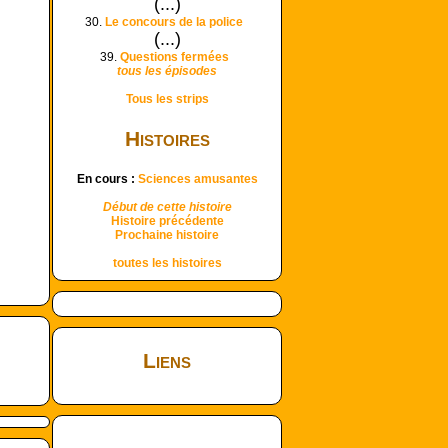
(...)
30.
Le concours de la police
(...)
39.
Questions fermées
tous les épisodes
Tous les strips
Histoires
En cours :
Sciences amusantes
Début de cette histoire
Histoire précédente
Prochaine histoire
toutes les histoires
Liens