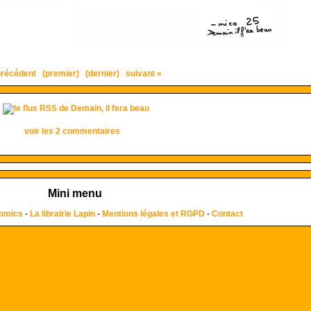
précédent
(premier)
(dernier)
suivant »
voir les 2 commentaires
Mini menu
comics
-
La librairie Lapin
-
Mentions légales et RGPD
-
Contact