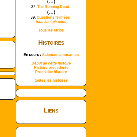
(...)
32.
The Running Dead
(...)
39.
Questions fermées
tous les épisodes
Tous les strips
Histoires
En cours :
Sciences amusantes
Début de cette histoire
Histoire précédente
Prochaine histoire
toutes les histoires
Liens