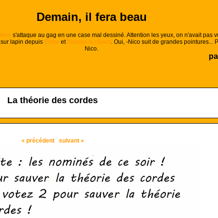
Demain, il fera beau
phes
s'attaque au gag en une case mal dessiné. Attention les yeux, on n'avait pas v
 sur lapin depuis
Elftor
et
Maximi le clown
. Oui, -Nico suit de grandes pointures... P
Nico.
pa
La théorie des cordes
« précédent
suivant »