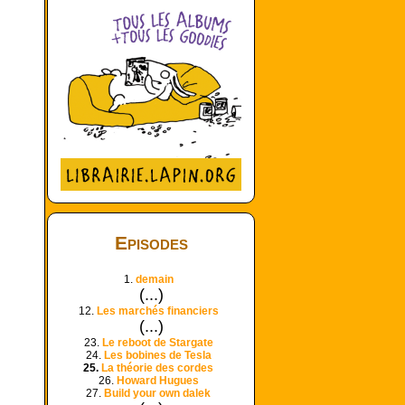
Episodes
1.
demain
(...)
12.
Les marchés financiers
(...)
23.
Le reboot de Stargate
24.
Les bobines de Tesla
25.
La théorie des cordes
26.
Howard Hugues
27.
Build your own dalek