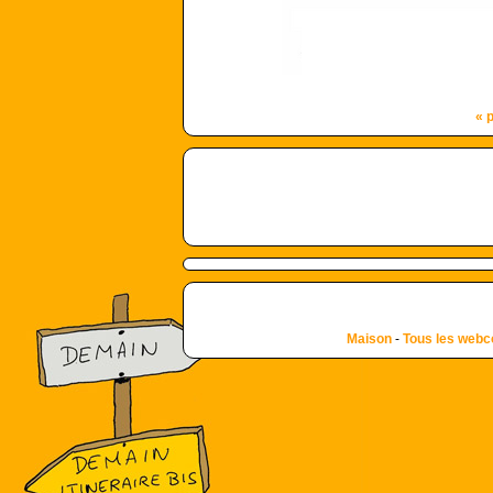
« 
Maison
-
Tous les web