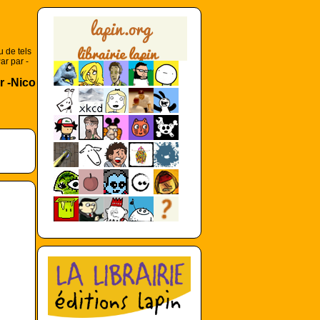
u de tels
ar par -
r -Nico