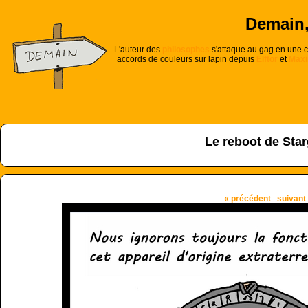
Demain, 
L'auteur des
philosophes
s'attaque au gag en une ca
accords de couleurs sur lapin depuis
Elftor
et
Maxi
Le reboot de Star
« précédent
suivant